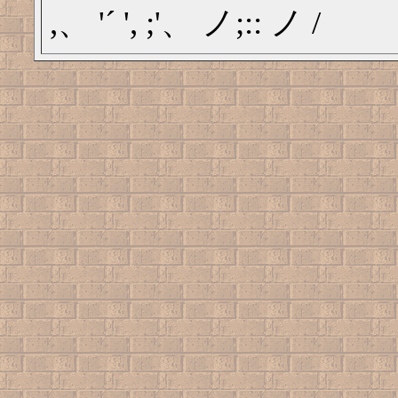
,、 '´ ', ;'、 ノ;:: ノ /