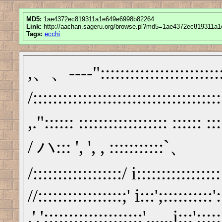
MD5:
1ae4372ec819311a1e649e6998b82264
Link:
http://aachan.sageru.org/browse.pl?md5=1ae4372ec819311a
Tags:
ecchi
,、、-‐‐‐":::::::::::::::::::::::
/::::::::::::::::::::::::::::::::::::
,.":::::: :::::::::::::::::: :::::: :
/ ハ::: ', ', , :::::::::::`、
/::::::::::::::::::/ i::::::::::::::::
//:::::::::::::::::;' i:::';::::::::::'
,',';::::::::::::::::::;',,..,,i:::':;::