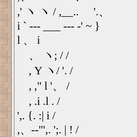
,' ヽ ヽ / ,__.. ゙'.、
i ` --- ___ --- ‐' ~ }
l 、 i
゙、 ヽ; / /
゙, Y ヽ/ '. /
゙, ," l '、 /
゙, .i .l . /
',. {. :| i /
,、-‐"',. ';. | ! /