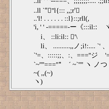
..il' ' ' '‐‐===、;;;;;;;:.... .;;il!
..ll `"゙''l{::: ,,;r'゙
..'l! . . . . . . ::l}::;rll(,
'i, ' ' -=====‐ー《:::il::
゙i、 ::li:il:: ゙'\
゙li、 ..........,,ノ;i!:.... `'
`'=、:::::;;、:、===''ジ゙'=
`~''''===''"゙´ ~`'''' ヽ ノつ
~( ,,(~)
ヽ)