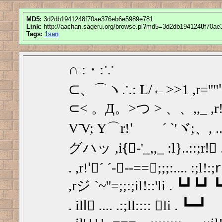
MD5:
3d2db1941248f70ae376eb6e5989e781
Link:
http://aachan.sageru.org/browse.pl?md5=3d2db1941248f70a
Tags:
1san
∩ :・:∵
⊂、⌒ヽ∴: L/←>>1 ,r=''""
⊂< 。Д。>つ > 、、,,_ ,r!' .
V ̄V; Y⌒r!'゙゙´ `'ヾ;、, ..
グハッ ,i{゙‐'_,,_ :l}..::;r!
. ,r!'゙´ ´-ー‐‐==、;;;:.... :;l
,rジ `~''=;;:;il!::'li . ┗┛┗┛
. ill゙ .... .:;ll:::: ゙li . ┗━┛