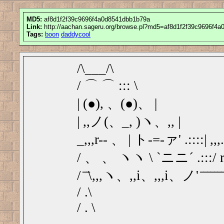
MD5:
af8d1f2f39c9696f4a0d8541dbb1b79a
Link:
http://aachan.sageru.org/browse.pl?md5=af8d1f2f39c9696f4
Tags:
boon
daddycool
/\___/\
/ ⌒ ⌒ ::: \
| (●), 、(●)、 |
| ,,ノ(、_, )ヽ、,, |
_,,,r-- 、 | ト‐=‐ァ' .::::| ,,,
/ 、 、 ヽヽ \ `ニニ´ .:::/ 
/ ̄ ̄\,,,ヽ、,,i、,,,i、ノ' ̄ ̄ ̄ ̄ ̄ ̄ ̄ ̄
/ .\
/ . \