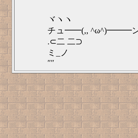
ヾヽヽ
チュ━━(,, ^ω^)━━━ン
.⊂二 二⊃
ミ_ノ
″″