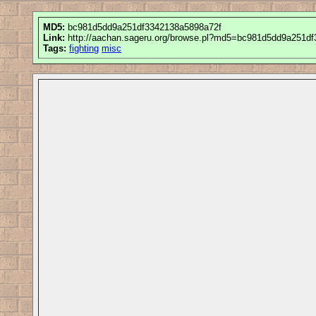
MD5:
bc981d5dd9a251df3342138a5898a72f
Link:
http://aachan.sageru.org/browse.pl?md5=bc981d5dd9a251d
Tags:
fighting
misc