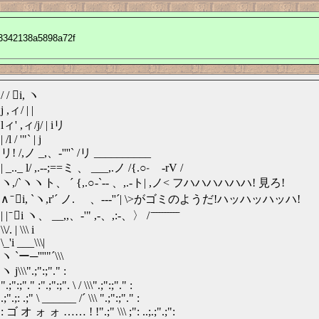
f3342138a5898a72f
/ / ゙i, ヽ
j ,ィ/ | |
lィ' ,ィ/j/ | iリ
| /l / '"` | j
リ! /,ノ _,、-''''` /リ __________
| _.._ l/ ,.--;==ミ 、 ___,.ノ /{.○-゙‐rV /
ヽ,/`ヽヽト、 ´ {,.○-`‐‐ 、,.-ト| ,ノ< フハハハハハハ! 見ろ!
∧ ̄ ゙i, `ヽ,r'´ ノ. ゙、--‐''´| \>がゴミのようだ!ハッハッハッハ!
| | ̄ ゙i ヽ、 __,,、-'" ,-、,:‐、〉 / ̄ ̄ ̄ ̄ ̄ ̄ ̄ ̄ ̄ ̄
\\/. | \\\ i
\_'i ___\\\|
ヽ `ー─''''"´\\\
ヽ j\\\".;":;"." :
".;":;"." :".;":;". \ / \\\".;":;"." :
.;".;: .;" \ ______ /´ \\\ ".;":;"." :
: ゴ オ ォ ォ …… ! !".;" \\\ ;": ..;.;".;":