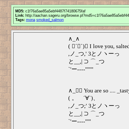
MD5:
c1f76a5ae85a5ebf4487f74180675faf
Link:
http://aachan.sageru.org/browse.pl?md5=c1f76a5ae85a5ebf44
Tags:
mona
smoked_salmon
∧_∧
( ゚´∀`)、 I love you, salt
,ノ_つ,' 3とノヽーっ
と__,| ⊃ ⌒_つ
`'ー---‐'''''"
∧_∧゙ You are so .... _tast
( 。゚´∀`)、゙
,ノ_つ;' 3とノヽーっ
と__,| ⊃ ⌒_つ
`'ー---‐'''''