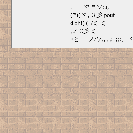
、ゞヾ'""''ソ;μ,
( ̄")(ヾ ,' 3 彡 pouf
d'oh!( (_/ミ ミ
,ノ O彡 ミ
<と___ノ/ソ,, , ,; ,;;:、ヾ