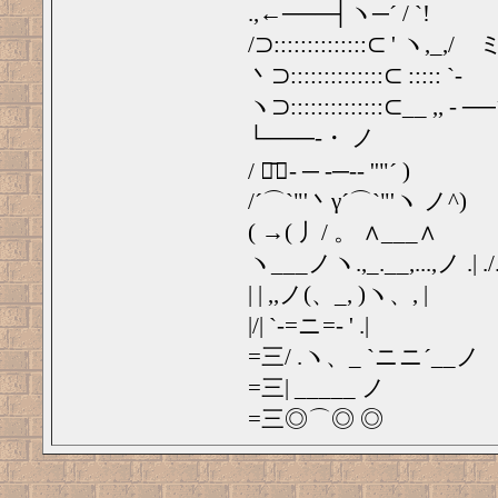
.,←───┤ヽ─´ / `!
/⊃::::::::::::::⊂ ' ヽ,_,/ゞミ
丶⊃::::::::::::::⊂ ::::: `-ゝ
ヽ⊃::::::::::::::⊂__ ,, - ──´
└───-・ ノ
/ ゙̄ー- ─ -─-‐ ''"´ )
/´⌒`"'丶γ´⌒`"'ヽ ノ^)
( →( 丿/ 。 ∧___∧
ヽ___ノヽ.,_.__,...,ノ .| ./
| | ,,ノ(、_, )ヽ、, |
|/| `-=ニ=- ' .|
=三/ .ヽ、_ `ニニ´__ノ
=三| _____ ノ
=三◎⌒◎ ◎