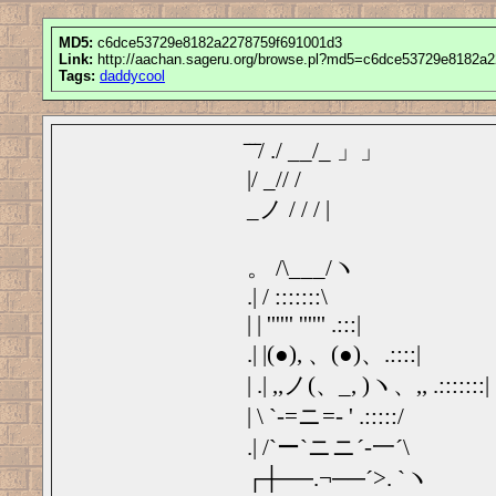
MD5:
c6dce53729e8182a2278759f691001d3
Link:
http://aachan.sageru.org/browse.pl?md5=c6dce53729e8182a
Tags:
daddycool
̄ ̄ ̄/ ./ __/_ 」」
|/ _// /
_ノ / / / |
。 /\___/ヽ
.| / :::::::\
| | '''''' '''''' .:::|
.| |(●), 、(●)、.::::|
| .| ,,ノ(、_, )ヽ、,, .:::::::|
| \ `-=ニ=- ' .:::::/
.| /`ー`ニニ´-一´\
┌┼──.¬──´>. `ヽ