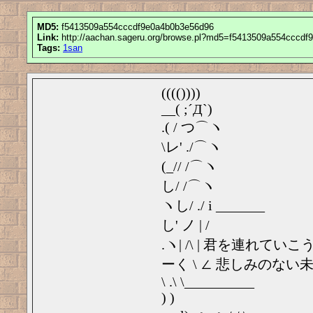
MD5:
f5413509a554cccdf9e0a4b0b3e56d96
Link:
http://aachan.sageru.org/browse.pl?md5=f5413509a554cccd
Tags:
1san
(((())))
__( ;´Д`)
.( / つ⌒ヽ
\レ' ./⌒ヽ
(_// /⌒ヽ
し/ /⌒ヽ
ヽし/ ./ i _______
し' ノ | /
.ヽ| /\ | 君を連れていこ
ーく \ ∠ 悲しみのない
\ .\ \__________
) )