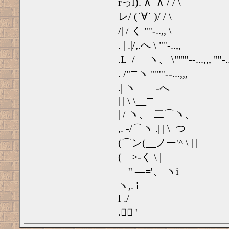
rっl). ∧_∧ / / \
レ/ (´∀` )/ / \
/| / く "''-..,, \
. | .|/,.へ \ "''-..,,
.L_/ ゙ヽ、 \""'''--...,,, "''-..
. /" ̄ ̄ ヽ ""'''--...,,,
.| ヽ――-へ ___
| | \ \__ ̄ ̄
| / ヽ、_二⌒ヽ、
,. -/⌒ヽ .| | \_つ
(⌒ン(__ノー'^ \ | |
(__>-く \ |
゙'' ―='、 ヽi
ヽ,. i
l ./
.゙ー '