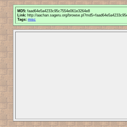
MD5:
faad64e5a4233c95c7554e061e3264e8
Link:
http://aachan.sageru.org/browse.pl?md5=faad64e5a4233c9
Tags:
misc