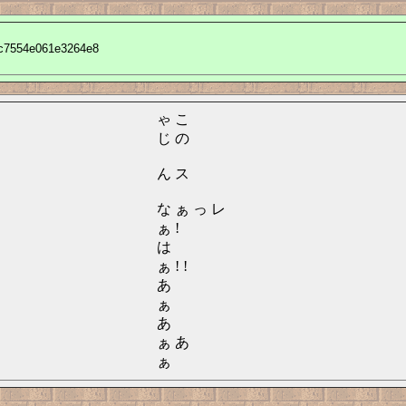
5c7554e061e3264e8
ゃ こ
じ の
ん ス
な ぁ っ レ
ぁ !
は
ぁ ! !
あ
ぁ
あ
ぁ あ
ぁ