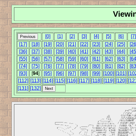
Viewin
[0]
[1]
[2]
[3]
[4]
[5]
[6]
[7
[17]
[18]
[19]
[20]
[21]
[22]
[23]
[24]
[25]
[26
[36]
[37]
[38]
[39]
[40]
[41]
[42]
[43]
[44]
[45
[55]
[56]
[57]
[58]
[59]
[60]
[61]
[62]
[63]
[64
[74]
[75]
[76]
[77]
[78]
[79]
[80]
[81]
[82]
[83
[93]
[
94
]
[95]
[96]
[97]
[98]
[99]
[100]
[101]
[10
[112]
[113]
[114]
[115]
[116]
[117]
[118]
[119]
[120]
[12
[131]
[132]